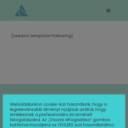
Main me
[userpro template=following]
Weboldalunkon cookie-kat használunk, hogy a
legrelevánsabb élményt nyújtsuk azáltal, hogy
info@minczer.com
emlékeznek a preferenciáira és ismételt
látogatásokra. Az „Összes elfogadása” gombra
kattintva hozzájárul az ÖSSZES süti használatához.