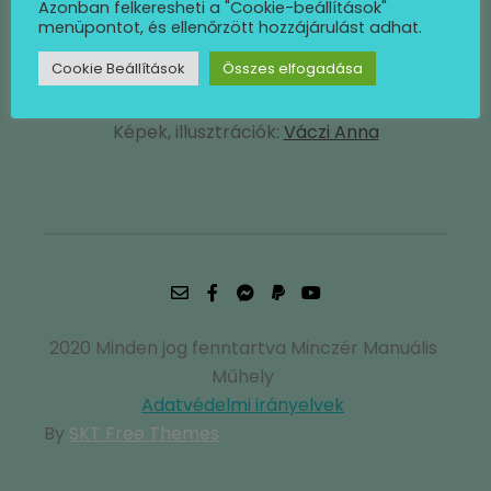
Azonban felkeresheti a "Cookie-beállítások"
menüpontot, és ellenőrzött hozzájárulást adhat.
+36-20-232-1012
Cookie Beállítások
Összes elfogadása
Képek, illusztrációk:
Váczi Anna
2020 Minden jog fenntartva Minczér Manuális
Műhely
Adatvédelmi irányelvek
By
SKT Free Themes